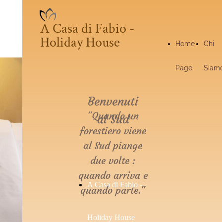
A Casa di Fabio -
Holiday House
Home
Chi
Page
Siam
Benvenuti
"Quando un
al Sud
forestiero viene
al Sud piange
due volte :
quando arriva e
A Casa di Fabio -
quando parte."
Holiday House